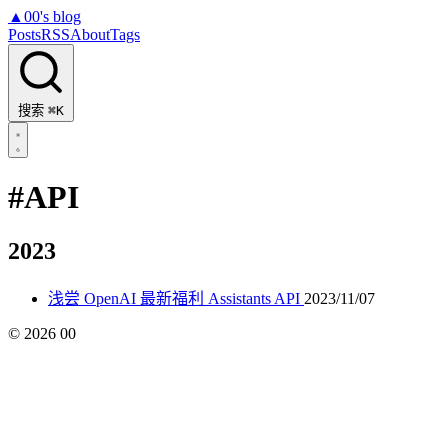
▲
00's blog
Posts
RSS
About
Tags
搜索
⌘K
#API
2023
浅尝 OpenAI 最新福利 Assistants API
2023/11/07
©
2026
00