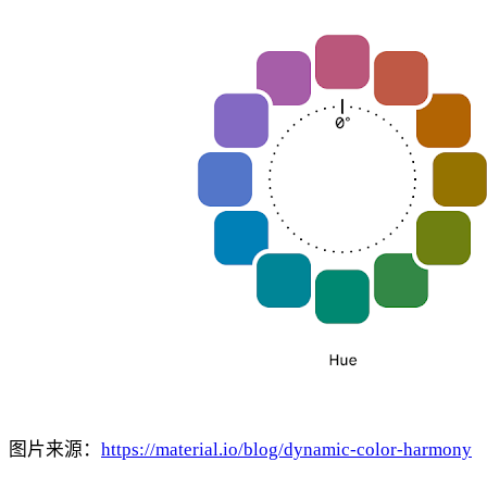
图片来源：
https://material.io/blog/dynamic-color-harmony