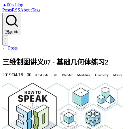
▲
00's blog
Posts
RSS
About
Tags
搜索
⌘K
← Posts
三维制图讲义07 - 基础几何体练习2
2019/04/18
·
00
ArtxCode
3D
Blender
Modeling
Geometry
Mirror